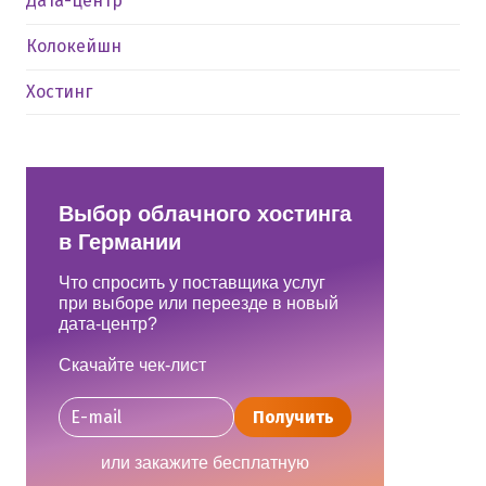
Дата-центр
Колокейшн
Хостинг
Выбор облачного хостинга
в Германии
Что спросить у поставщика услуг
при выборе или переезде в новый
дата-центр?
Скачайте чек-лист
Получить
или закажите бесплатную